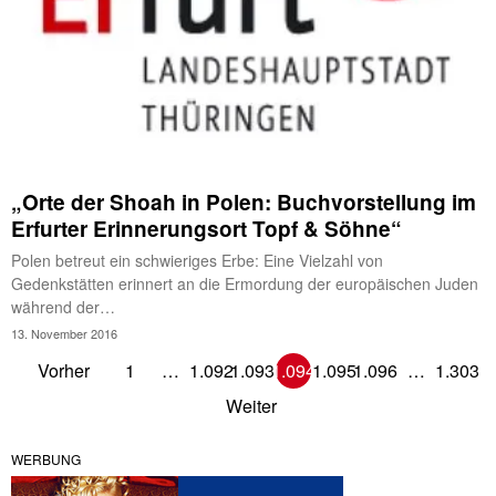
„Orte der Shoah in Polen: Buchvorstellung im
Erfurter Erinnerungsort Topf & Söhne“
Polen betreut ein schwieriges Erbe: Eine Vielzahl von
Gedenkstätten erinnert an die Ermordung der europäischen Juden
während der…
13. November 2016
Vorher
1
…
1.092
1.093
1.094
1.095
1.096
…
1.303
Weiter
WERBUNG