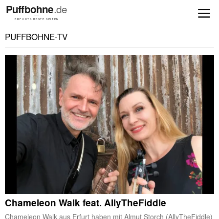
PUFFBOHNE-TV
Chameleon Walk feat. AllyTheFiddle
Chameleon Walk aus Erfurt haben mit Almut Storch (AllyTheFiddle)