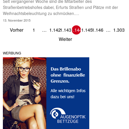
Seit vergangener Woche sind die Mitarbeiter des
Straßenbetriebshofes dabei, Erfurts Straßen und Plätze mit der
Weihnachtsbeleuchtung zu schmücken.…
13. November 2015
Vorher
1
…
1.142
1.143
1.144
1.145
1.146
…
1.303
Weiter
WERBUNG