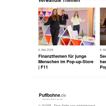
Verwandte Themen
6. Mai 2026
6. M
Finanzthemen für junge
Se
Menschen im Pop-up-Store
ha
| F11
Po
© 2025ff - Eine Seite von winkelement