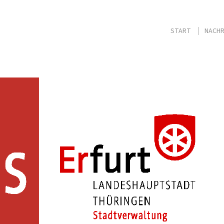
START
NACHR