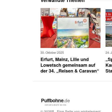
Verwandte Themen
30. Oktober 2025
24. 
Erfurt, Mainz, Lille und
„Sp
Lowetsch gemeinsam auf
Ka
der 34. „Reisen & Caravan“
St
© 2025ff - Eine Seite von winkelement