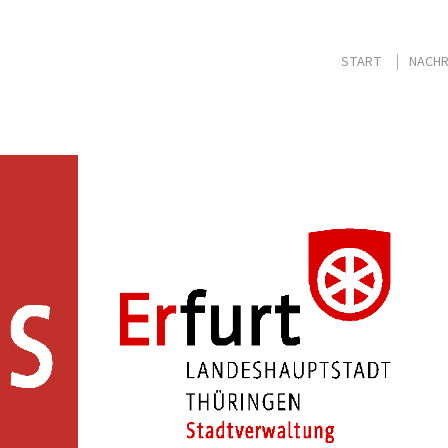
START
NACHR