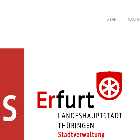
START
NACHR