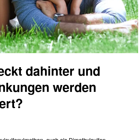
ckt dahinter und
ankungen werden
ert?
ylsulfonylmethan, auch als Dimethylsulfon