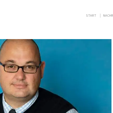
START
NACHR