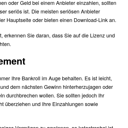
fnen oder Geld bei einem Anbieter einzahlen, sollten
ser seriös ist. Die meisten seriösen Anbieter
er Hauptseite oder bieten einen Download-Link an.
t, erkennen Sie daran, dass Sie auf die Lizenz und
hten.
ement
mer Ihre Bankroll im Auge behalten. Es ist leicht,
en und dem nächsten Gewinn hinterherzujagen oder
eln durchbrechen wollen. Sie sollten jedoch Ihr
ht überziehen und Ihre Einzahlungen sowie
iesiges Vermögen zu gewinnen, so katastrophal ist