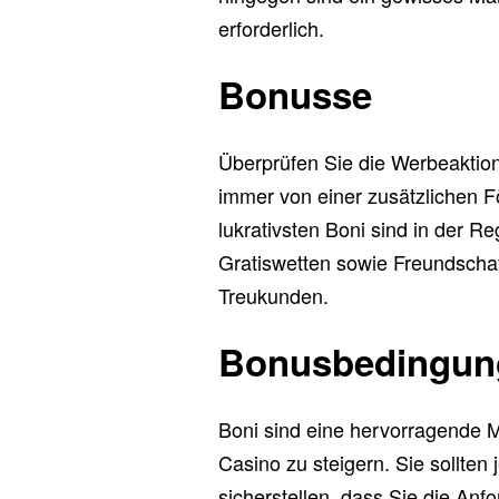
erforderlich.
Bonusse
Überprüfen Sie die Werbeaktion
immer von einer zusätzlichen Fö
lukrativsten Boni sind in der R
Gratiswetten sowie Freundscha
Treukunden.
Bonusbedingun
Boni sind eine hervorragende M
Casino zu steigern. Sie sollte
sicherstellen, dass Sie die Anf