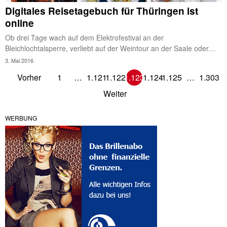
Digitales Reisetagebuch für Thüringen ist
online
Ob drei Tage wach auf dem Elektrofestival an der
Bleichlochtalsperre, verliebt auf der Weintour an der Saale oder…
3. Mai 2016
Vorher
1
…
1.121
1.122
1.123
1.124
1.125
…
1.303
Weiter
WERBUNG