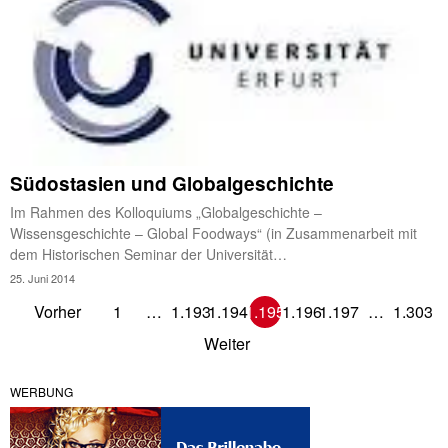
Südostasien und Globalgeschichte
Im Rahmen des Kolloquiums „Globalgeschichte –
Wissensgeschichte – Global Foodways“ (in Zusammenarbeit mit
dem Historischen Seminar der Universität…
25. Juni 2014
Vorher
1
…
1.193
1.194
1.195
1.196
1.197
…
1.303
Weiter
WERBUNG