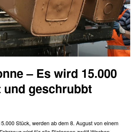
onne – Es wird 15.000
 und geschrubbt
 15.000 Stück, werden ab dem 8. August von einem
 Fahrzeug wird für alle Biotonnen zwölf Wochen