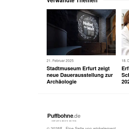
Verwandte Themen
21. Februar 2025
18. 
Stadtmuseum Erfurt zeigt
Er
neue Dauerausstellung zur
Sc
Archäologie
202
© 2025ff - Eine Seite von winkelement