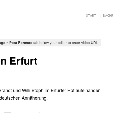
START
NACHR
ings » Post Formats
tab below your editor to enter video URL.
in Erfurt
randt und Willi Stoph im Erfurter Hof aufeinander
ch-deutschen Annäherung.