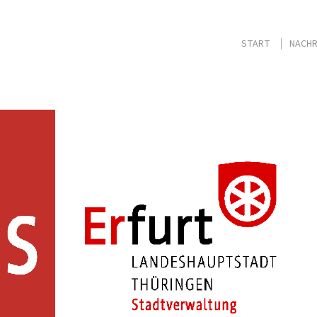
START
NACHR