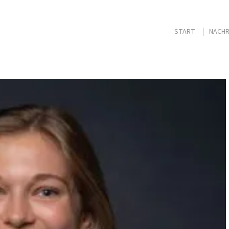
START
NACHR